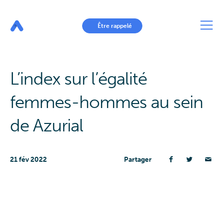
Aller
au
contenu
principal
Être rappelé
L’index sur l’égalité
femmes-hommes au sein
de Azurial
21 fév 2022
Partager