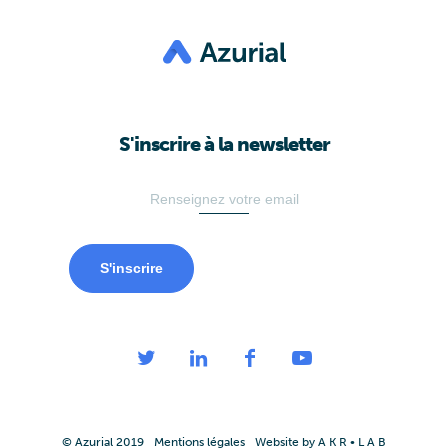
S'inscrire à la newsletter
S'inscrire
© Azurial 2019
Mentions légales
Website by A K R • L A B