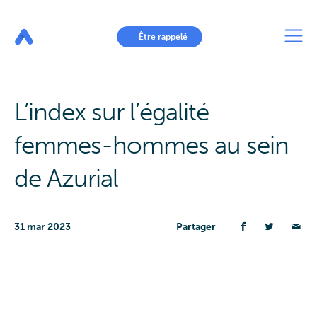
Aller
au
contenu
principal
Être rappelé
L’index sur l’égalité
femmes-hommes au sein
de Azurial
31 mar 2023
Partager