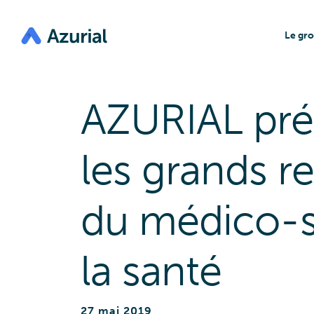
Aller
au
contenu
principal
Le gr
Pr
Les
AZURIAL pré
La 
L’
Im
les grands 
Les
du médico-s
la santé
27 mai 2019