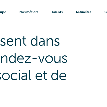
oupe
Nos métiers
Talents
Actualités
C
ésentation
Centre commerciaux
 chiffres clés
Médico-social
sent dans
politique RSE
Agro-Alimentaire
équipe
Tertiaire
plantation
Etablissements de prestige
rendez-vous
 partenaires
Industries
ocial et de